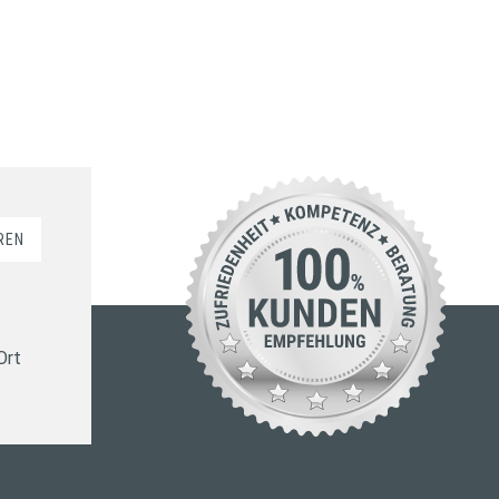
REN
Ort