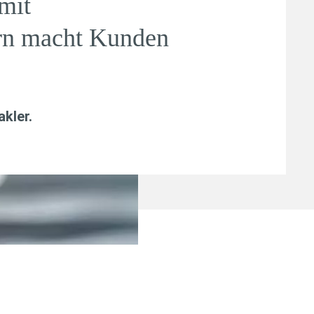
mit
ern macht Kunden
kler
.