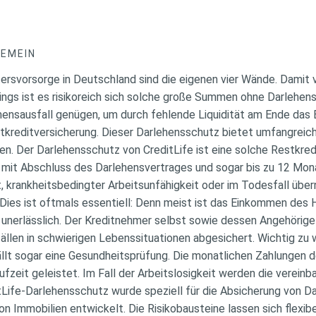
GEMEIN
tersvorsorge in Deutschland sind die eigenen vier Wände. Damit
ings ist es risikoreich sich solche große Summen ohne Darlehen
sausfall genügen, um durch fehlende Liquidität am Ende das Ei
estkreditversicherung. Dieser Darlehensschutz bietet umfangrei
n. Der Darlehensschutz von CreditLife ist eine solche Restkred
 mit Abschluss des Darlehensvertrages und sogar bis zu 12 Mo
it, krankheitsbedingter Arbeitsunfähigkeit oder im Todesfall übe
Dies ist oftmals essentiell: Denn meist ist das Einkommen des 
 unerlässlich. Der Kreditnehmer selbst sowie dessen Angehörig
ällen in schwierigen Lebenssituationen abgesichert. Wichtig zu 
llt sogar eine Gesundheitsprüfung. Die monatlichen Zahlungen d
fzeit geleistet. Im Fall der Arbeitslosigkeit werden die verein
tLife-Darlehensschutz wurde speziell für die Absicherung von 
 Immobilien entwickelt. Die Risikobausteine lassen sich flexib