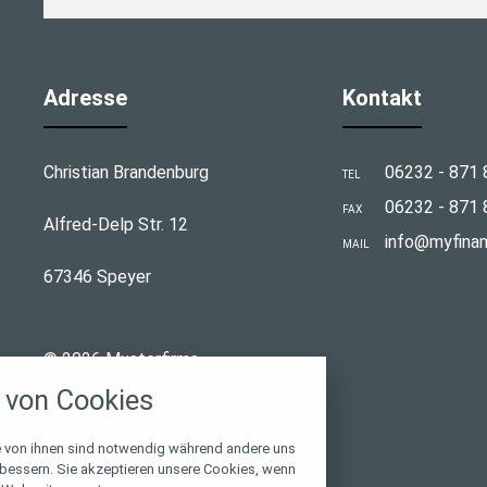
Adresse
Kontakt
Christian Brandenburg
06232 - 871 
TEL
06232 - 871 
FAX
Alfred-Delp Str. 12
info@myfina
MAIL
67346 Speyer
stellungen
© 2026 Musterfirma
rwendeten Cookies und Skripte. Sie haben die
von Cookies
u akzeptieren oder zu blockieren.
Notwendig
e von ihnen sind notwendig während andere uns
rbessern. Sie akzeptieren unsere Cookies, wenn