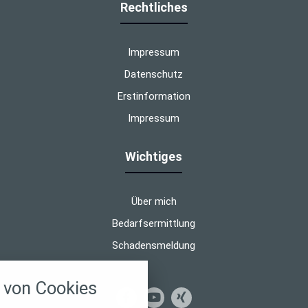
Rechtliches
Impressum
Datenschutz
Erstinformation
Impressum
Wichtiges
Über mich
Bedarfsermittlung
Schadensmeldung
nstellungen
von Cookies
über alle verwendeten Cookies und
chkeit folgende Kategorien zu