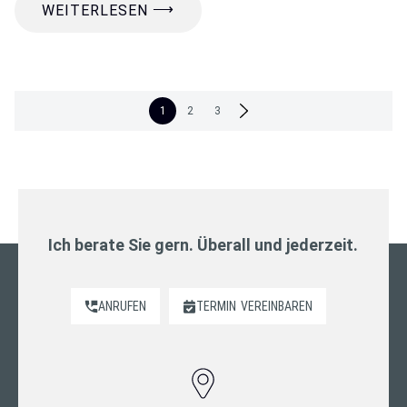
⟶
WEITERLESEN
Seitennummerierung
1
2
3
der
Beiträge
Ich berate Sie gern. Überall und jederzeit.
ANRUFEN
TERMIN
VEREINBAREN